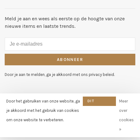
Meld je aan en wees als eerste op de hoogte van onze
nieuwe items en laatste trends.
ABONNEER
Door je aan te melden, ga je akkoord met ons privacy beleid.
Door het gebruiken van onze website, ga
DIT
Meer
© Copyright 2026 Dutch Home
BERICHT
je akkoord met het gebruik van cookies
over
Company - KvK nummer
VERBERGEN
om onze website te verbeteren.
cookies
06073466 - BTW nummer:
NL802664787B01 | Powered by
»
emarkable